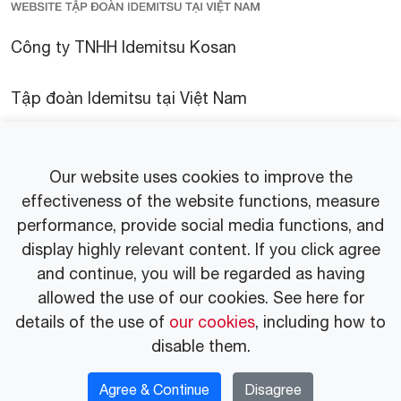
Công ty TNHH Idemitsu Kosan
Tập đoàn Idemitsu tại Việt Nam
Tin tức
Our website uses cookies to improve the
Thư viện
effectiveness of the website functions, measure
performance, provide social media functions, and
display highly relevant content. If you click agree
Thông cáo báo chí
and continue, you will be regarded as having
allowed the use of our cookies. See here for
details of the use of
our cookies
, including how to
disable them.
© 2025 Idemitsu Vietnam Co.,Ltd.
Chính sách bảo
Chính sách Sử dụng
Agree & Continue
Disagree