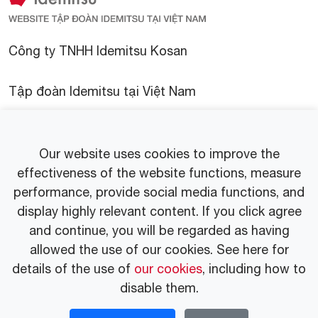
Công ty TNHH Idemitsu Kosan
Tập đoàn Idemitsu tại Việt Nam
Tin tức
Our website uses cookies to improve the
Thư viện
effectiveness of the website functions, measure
performance, provide social media functions, and
display highly relevant content. If you click agree
Thông cáo báo chí
and continue, you will be regarded as having
allowed the use of our cookies. See here for
details of the use of
our cookies
, including how to
disable them.
© 2025 Idemitsu Vietnam Co.,Ltd.