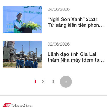
tại sự kiện Solar &
Storage Live Việt Nam
04/06/2026
2026
“Nghi Sơn Xanh” 2026:
Từ sáng kiến tiên phong
đến chương trình hành
động quy mô lớn vì môi
trường biển bền vững
02/06/2026
Lãnh đạo tỉnh Gia Lai
thăm Nhà máy Idemitsu
Green Energy Vietnam
1
2
3
>